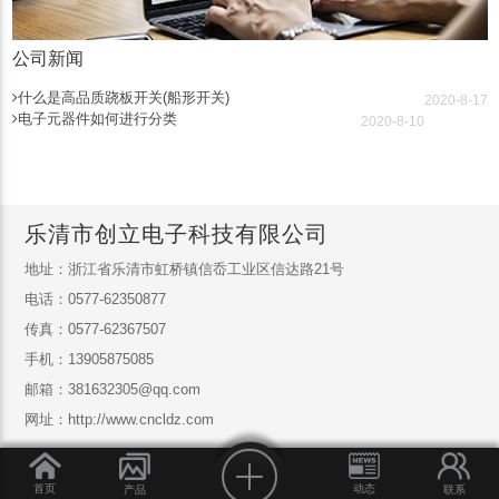
公司新闻
什么是高品质跷板开关(船形开关)
2020-8-17
电子元器件如何进行分类
2020-8-10
乐清市创立电子科技有限公司
地址：浙江省乐清市虹桥镇信岙工业区信达路21号
电话：0577-62350877
传真：0577-62367507
手机：13905875085
邮箱：381632305@qq.com
网址：http://www.cncldz.com
首页
动态
产品
联系