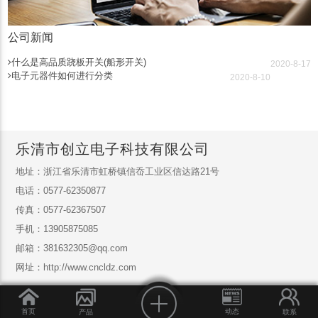
公司新闻
什么是高品质跷板开关(船形开关)
2020-8-17
电子元器件如何进行分类
2020-8-10
乐清市创立电子科技有限公司
地址：浙江省乐清市虹桥镇信岙工业区信达路21号
电话：0577-62350877
传真：0577-62367507
手机：13905875085
邮箱：381632305@qq.com
网址：http://www.cncldz.com
首页
动态
产品
联系